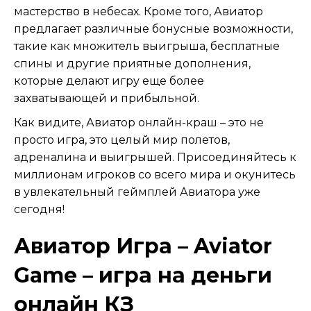
мастерство в небесах. Кроме того, Авиатор
предлагает различные бонусные возможности,
такие как множитель выигрыша, бесплатные
спины и другие приятные дополнения,
которые делают игру еще более
захватывающей и прибыльной.
Как видите, Авиатор онлайн-краш – это не
просто игра, это целый мир полетов,
адреналина и выигрышей. Присоединяйтесь к
миллионам игроков со всего мира и окунитесь
в увлекательный геймплей Авиатора уже
сегодня!
Авиатор Игра – Aviator
Game – игра на деньги
онлайн КЗ