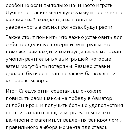
особенно если вы только начинаете играть.
Лучше поставьте меньшую сумму и постепенно
увеличивайте ее, когда ваш опыт и
уверенность в своих прогнозах будут расти.
Также стоит помнить, что важно установить для
себя предельные потери и выигрыши. Это
поможет вам не уйти в минус, а также избежать
умопомрачительных выигрышей, которые
затем могут быть потеряны. Размер ставки
должен быть основан на вашем банкролле и
уровне комфорта.
Итог: Следуя этим советам, вы сможете
повысить свои шансы на победу в Авиатор
онлайн-краш и получить больше удовольствия
от этой захватывающей игры. Запомните о
важности стратегии, управления банкроллом и
правильного выбора момента для ставок.