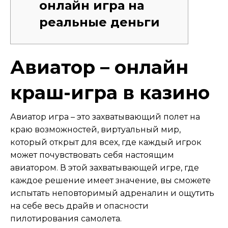
онлайн игра на
реальные деньги
Авиатор – онлайн
краш-игра в казино
Авиатор игра – это захватывающий полет на
краю возможностей, виртуальный мир,
который открыт для всех, где каждый игрок
может почувствовать себя настоящим
авиатором. В этой захватывающей игре, где
каждое решение имеет значение, вы сможете
испытать неповторимый адреналин и ощутить
на себе весь драйв и опасности
пилотирования самолета.