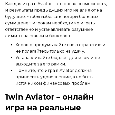
Каждая игра в Aviator – это новая возможность,
и результаты предыдущих игр не влияют на
будущие. Чтобы избежать потери больших
сумм денег, игрокам необходимо играть
ответственно и устанавливать разумные
лимиты на ставки и банкролл.
Хорошо продумывайте свою стратегию и
не полагайтесь только на удачу.
Устанавливайте бюджет для игры и не
выходите за его рамки.
Помните, что игра в Aviator должна
приносить удовольствие, а не быть
источником финансовых проблем.
1win Aviator – онлайн
игра на реальные