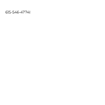
615-546-4774
I
DO
RESOURCES
CONTACT US