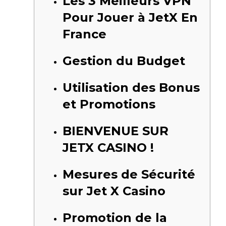
Les 3 Meilleurs VPN
Pour Jouer à JetX En
France
Gestion du Budget
Utilisation des Bonus
et Promotions
BIENVENUE SUR
JETX CASINO !
Mesures de Sécurité
sur Jet X Casino
Promotion de la