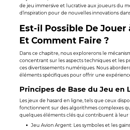
de jeu immersive et lucrative aux joueurs du mo
d’inspiration pour de nouvelles innovations dans
Est-il Possible De Jouer
Et Comment Faire ?
Dans ce chapitre, nous explorerons le mécanism
concentrant sur les aspects techniques et les 
ces divertissements numériques. Nous aborde
éléments spécifiques pour offrir une expérience
Principes de Base du Jeu en 
Les jeux de hasard en ligne, tels que ceux dispo
fonctionnent sur des algorithmes complexes qui 
quelques éléments clés qui contribuent à leur
Jeu Avion Argent: Les symboles et les gai