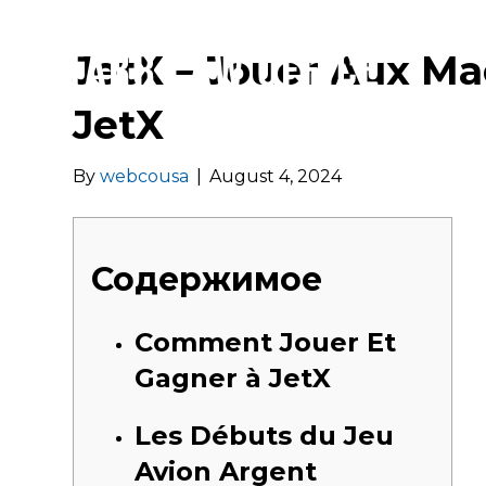
JetX – Jouer Aux Ma
JetX
By
webcousa
|
August 4, 2024
Содержимое
Comment Jouer Et
Gagner à JetX
Les Débuts du Jeu
Avion Argent