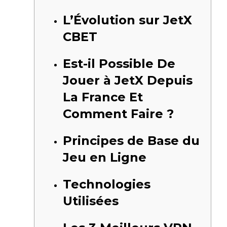
L’Évolution sur JetX
CBET
Est-il Possible De
Jouer à JetX Depuis
La France Et
Comment Faire ?
Principes de Base du
Jeu en Ligne
Technologies
Utilisées