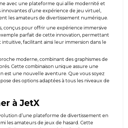
gne avec une plateforme qui allie modernité et
 innovantes d’une expérience de jeu virtuel,
vent les amateurs de divertissement numérique.
ts, conçus pour offrir une expérience immersive
n exemple parfait de cette innovation, permettant
intuitive, facilitant ainsi leur immersion dans le
approche moderne, combinant des graphismes de
orés. Cette combinaison unique assure une
ion est une nouvelle aventure. Que vous soyez
pose des options adaptées à tous les niveaux de
r à JetX
’évolution d’une plateforme de divertissement en
mi les amateurs de jeux de hasard. Cette