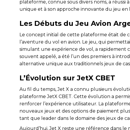
plateforme, connue sous divers noms, a réussi à
unique et à son approche innovante du jeu en l
Les Débuts du Jeu Avion Arg
Le concept initial de cette plateforme était de 
l’aventure du vol en avion. Le jeu, qui permetta
simulant une expérience de vol, a rapidement ca
souvent appelé, a été l’un des premiers à introd
alternative unique aux traditionnels jeux de cas
L’Évolution sur JetX CBET
Au fil du temps, Jet X a connu plusieurs évolut
plateforme JetX CBET. Cette évolution a permis 
renforcer l’expérience utilisateur. La platefor
nouveaux jeux et des options de paiement plus s
tant que leader dans le domaine des jeux de cas
Aujourd’hui, Jet X reste une référence dans le