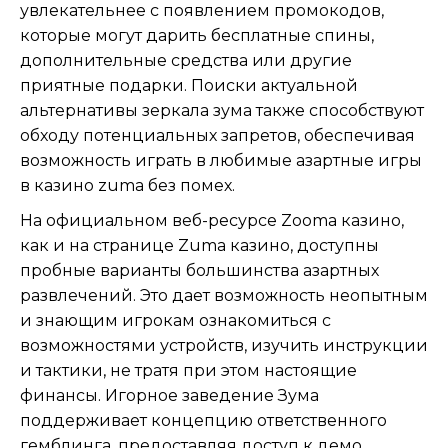
увлекательнее с появлением промокодов,
которые могут дарить бесплатные спины,
дополнительные средства или другие
приятные подарки. Поиски актуальной
альтернативы зеркала зума также способствуют
обходу потенциальных запретов, обеспечивая
возможность играть в любимые азартные игры
в казино zuma без помех.
На официальном веб-ресурсе Zooma казино,
как и на странице Zuma казино, доступны
пробные варианты большинства азартных
развлечений. Это дает возможность неопытным
и знающим игрокам ознакомиться с
возможностями устройств, изучить инструкции
и тактики, не тратя при этом настоящие
финансы. Игорное заведение Зума
поддерживает концепцию ответственного
гемблинга, предоставляя доступ к демо