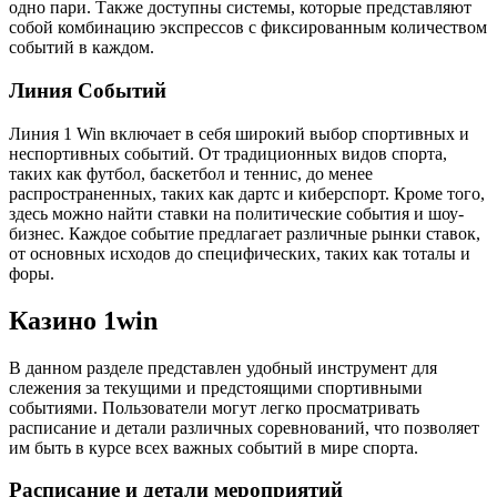
одно пари. Также доступны системы, которые представляют
собой комбинацию экспрессов с фиксированным количеством
событий в каждом.
Линия Событий
Линия 1 Win включает в себя широкий выбор спортивных и
неспортивных событий. От традиционных видов спорта,
таких как футбол, баскетбол и теннис, до менее
распространенных, таких как дартс и киберспорт. Кроме того,
здесь можно найти ставки на политические события и шоу-
бизнес. Каждое событие предлагает различные рынки ставок,
от основных исходов до специфических, таких как тоталы и
форы.
Казино 1win
В данном разделе представлен удобный инструмент для
слежения за текущими и предстоящими спортивными
событиями. Пользователи могут легко просматривать
расписание и детали различных соревнований, что позволяет
им быть в курсе всех важных событий в мире спорта.
Расписание и детали мероприятий