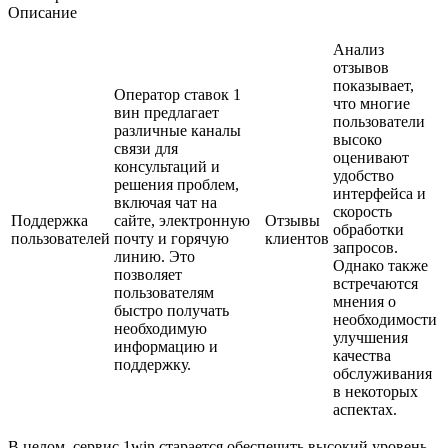
Описание
Анализ
отзывов
показывает,
Оператор ставок 1
что многие
вин предлагает
пользователи
различные каналы
высоко
связи для
оценивают
консультаций и
удобство
решения проблем,
интерфейса и
включая чат на
скорость
Поддержка
сайте, электронную
Отзывы
обработки
пользователей
почту и горячую
клиентов
запросов.
линию. Это
Однако также
позволяет
встречаются
пользователям
мнения о
быстро получать
необходимости
необходимую
улучшения
информацию и
качества
поддержку.
обслуживания
в некоторых
аспектах.
В целом, сервис 1win старается обеспечить высокий уровень