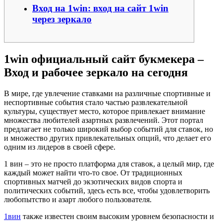
Вход на 1win: вход на сайт 1win
через зеркало
1win официальный сайт букмекера –
Вход и рабочее зеркало на сегодня
В мире, где увлечение ставками на различные спортивные и
неспортивные события стало частью развлекательной
культуры, существует место, которое привлекает внимание
множества любителей азартных развлечений. Этот портал
предлагает не только широкий выбор событий для ставок, но
и множество других привлекательных опций, что делает его
одним из лидеров в своей сфере.
1 вин – это не просто платформа для ставок, а целый мир, где
каждый может найти что-то свое. От традиционных
спортивных матчей до экзотических видов спорта и
политических событий, здесь есть все, чтобы удовлетворить
любопытство и азарт любого пользователя.
1вин
также известен своим высоким уровнем безопасности и