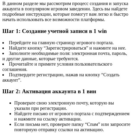
В данном разделе мы рассмотрим процесс создания и запуска
аккаунта в популярном игровом заведении. Здесь вы найдете
подробные инструкции, которые помогут вам легко и быстро
начать использовать все возможности платформы.
Шаг 1: Создание учетной записи в 1 win
Перейдите на главную страницу игрового портала.
Найдите кнопку “Зарегистрироваться” и нажмите на нее.
Заполните необходимые поля: электронная почта, пароль,
и другие данные, которые требуются.
Прочитайте и примите условия пользовательского
соглашения.
Подтвердите регистрацию, нажав на кнопку “Создать
аккаунт”.
Шаг 2: Активация аккаунта в 1 вин
Проверьте свою электронную почту, которую вы
указали при регистрации.
Найдите письмо от игрового портала с подтверждением
и нажмите на ссылку активации.
Если письма нет, проверьте папку “Спам” или запросите
повторную отправку ссылки на активацию.