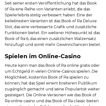
Seit seiner ersten Veröffentlichung hat das Book
of Ra eine Reihe von Varianten erlebt, die das
Spielerlebnis stetig verbessert haben. Eine der
beliebtesten Varianten ist das Book of Ra Deluxe
Slot, das eine verbesserte Grafik und zusätzliche
Funktionen bietet. Ein weiterer Höhepunkt ist das
Book of Ra 6, das einen zusätzlichen Walzensatz
hinzufügt und somit mehr Gewinnchancen bietet.
Spielen im Online-Casino
Heute kann man das Book of Ra online gratis oder
um Echtgeld in vielen Online-Casinos spielen. Die
Möglichkeit, kostenlos Book of Ra spielen zu
können, hat das Spiel einem breiteren Publikum
zugänglich gemacht und seine Popularität weiter
gesteigert. Die Online-Versionen wie das Book of
Ra online casino und das Book of Ra classic bieten