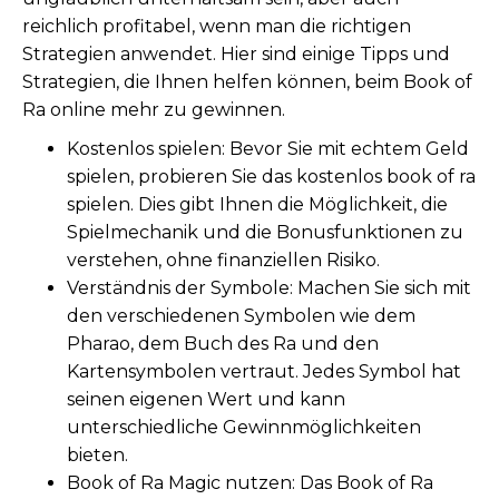
reichlich profitabel, wenn man die richtigen
Strategien anwendet. Hier sind einige Tipps und
Strategien, die Ihnen helfen können, beim Book of
Ra online mehr zu gewinnen.
Kostenlos spielen: Bevor Sie mit echtem Geld
spielen, probieren Sie das kostenlos book of ra
spielen. Dies gibt Ihnen die Möglichkeit, die
Spielmechanik und die Bonusfunktionen zu
verstehen, ohne finanziellen Risiko.
Verständnis der Symbole: Machen Sie sich mit
den verschiedenen Symbolen wie dem
Pharao, dem Buch des Ra und den
Kartensymbolen vertraut. Jedes Symbol hat
seinen eigenen Wert und kann
unterschiedliche Gewinnmöglichkeiten
bieten.
Book of Ra Magic nutzen: Das Book of Ra