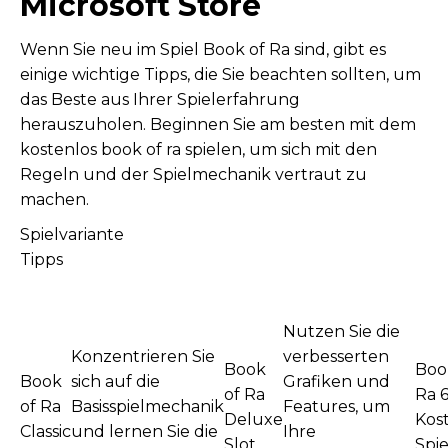
Microsoft Store
Wenn Sie neu im Spiel Book of Ra sind, gibt es
einige wichtige Tipps, die Sie beachten sollten, um
das Beste aus Ihrer Spielerfahrung
herauszuholen. Beginnen Sie am besten mit dem
kostenlos book of ra spielen, um sich mit den
Regeln und der Spielmechanik vertraut zu
machen.
Spielvariante
Tipps
Nutzen Sie die
Konzentrieren Sie
verbesserten
Book
Boo
Book
sich auf die
Grafiken und
of Ra
Ra 
of Ra
Basisspielmechanik
Features, um
Deluxe
Kos
Classic
und lernen Sie die
Ihre
Slot
Spi