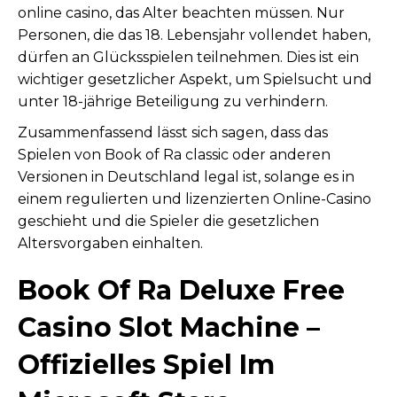
online casino, das Alter beachten müssen. Nur
Personen, die das 18. Lebensjahr vollendet haben,
dürfen an Glücksspielen teilnehmen. Dies ist ein
wichtiger gesetzlicher Aspekt, um Spielsucht und
unter 18-jährige Beteiligung zu verhindern.
Zusammenfassend lässt sich sagen, dass das
Spielen von Book of Ra classic oder anderen
Versionen in Deutschland legal ist, solange es in
einem regulierten und lizenzierten Online-Casino
geschieht und die Spieler die gesetzlichen
Altersvorgaben einhalten.
Book Of Ra Deluxe Free
Casino Slot Machine –
Offizielles Spiel Im