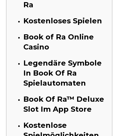
Ra
Kostenloses Spielen
Book of Ra Online
Casino
Legendäre Symbole
In Book Of Ra
Spielautomaten
‎Book Of Ra™ Deluxe
Slot Im App Store
Kostenlose
Spielmöglichkeiten