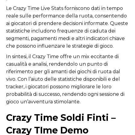
Le Crazy Time Live Stats forniscono dati in tempo
reale sulle performance della ruota, consentendo
ai giocatori di prendere decisioni informate. Queste
statistiche includono frequenze di caduta dei
segmenti, pagamenti medi e altri indicatori chiave
che possono influenzare le strategie di gioco.
In sintesi, il Crazy Time offre un mix eccitante di
casualità e analisi, rendendolo un punto di
riferimento per gli amanti dei giochi di ruota dal
vivo. Con l’aiuto delle statistiche disponibili e del
tracker, i giocatori possono migliorare le loro
probabilità di successo, rendendo ogni sessione di
gioco un’avventura stimolante.
Crazy Time Soldi Finti –
Crazy TIme Demo