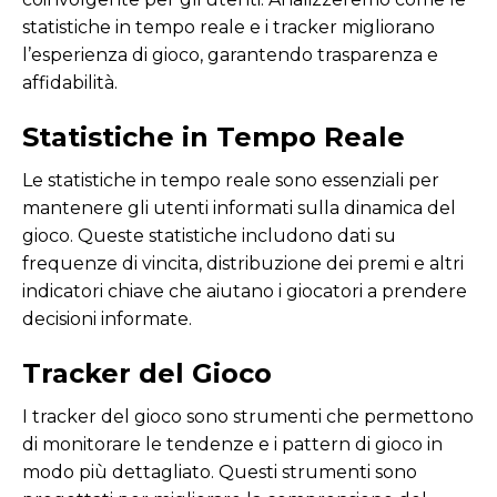
statistiche in tempo reale e i tracker migliorano
l’esperienza di gioco, garantendo trasparenza e
affidabilità.
Statistiche in Tempo Reale
Le statistiche in tempo reale sono essenziali per
mantenere gli utenti informati sulla dinamica del
gioco. Queste statistiche includono dati su
frequenze di vincita, distribuzione dei premi e altri
indicatori chiave che aiutano i giocatori a prendere
decisioni informate.
Tracker del Gioco
I tracker del gioco sono strumenti che permettono
di monitorare le tendenze e i pattern di gioco in
modo più dettagliato. Questi strumenti sono