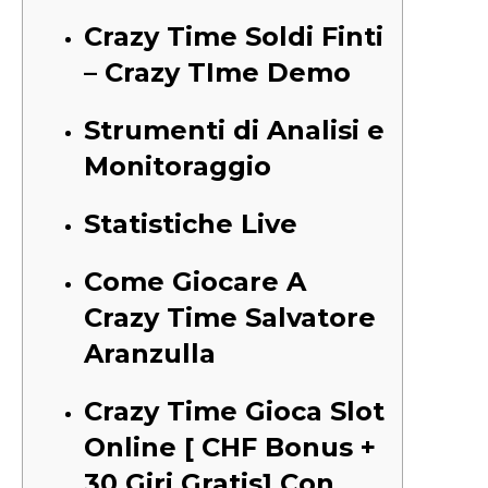
Crazy Time Soldi Finti
– Crazy TIme Demo
Strumenti di Analisi e
Monitoraggio
Statistiche Live
Come Giocare A
Crazy Time Salvatore
Aranzulla
Crazy Time Gioca Slot
Online [ CHF Bonus +
30 Giri Gratis] Con