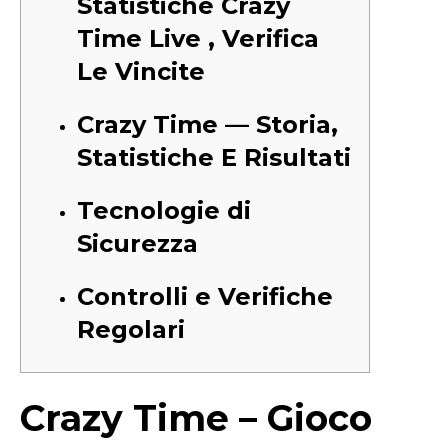
Statistiche Crazy
Time Live , Verifica
Le Vincite
Crazy Time — Storia,
Statistiche E Risultati
Tecnologie di
Sicurezza
Controlli e Verifiche
Regolari
Crazy Time – Gioco