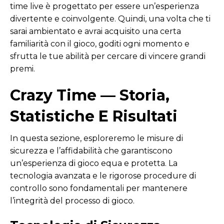
time live è progettato per essere un’esperienza
divertente e coinvolgente. Quindi, una volta che ti
sarai ambientato e avrai acquisito una certa
familiarità con il gioco, goditi ogni momento e
sfrutta le tue abilità per cercare di vincere grandi
premi.
Crazy Time — Storia,
Statistiche E Risultati
In questa sezione, esploreremo le misure di
sicurezza e l’affidabilità che garantiscono
un’esperienza di gioco equa e protetta. La
tecnologia avanzata e le rigorose procedure di
controllo sono fondamentali per mantenere
l’integrità del processo di gioco.