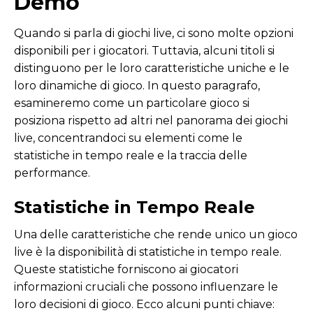
Demo
Quando si parla di giochi live, ci sono molte opzioni
disponibili per i giocatori. Tuttavia, alcuni titoli si
distinguono per le loro caratteristiche uniche e le
loro dinamiche di gioco. In questo paragrafo,
esamineremo come un particolare gioco si
posiziona rispetto ad altri nel panorama dei giochi
live, concentrandoci su elementi come le
statistiche in tempo reale e la traccia delle
performance.
Statistiche in Tempo Reale
Una delle caratteristiche che rende unico un gioco
live è la disponibilità di statistiche in tempo reale.
Queste statistiche forniscono ai giocatori
informazioni cruciali che possono influenzare le
loro decisioni di gioco. Ecco alcuni punti chiave: