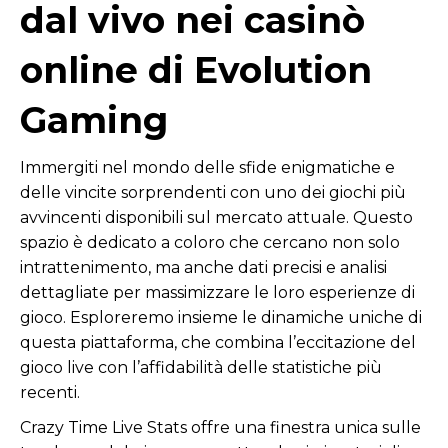
dal vivo nei casinò
online di Evolution
Gaming
Immergiti nel mondo delle sfide enigmatiche e
delle vincite sorprendenti con uno dei giochi più
avvincenti disponibili sul mercato attuale. Questo
spazio è dedicato a coloro che cercano non solo
intrattenimento, ma anche dati precisi e analisi
dettagliate per massimizzare le loro esperienze di
gioco. Esploreremo insieme le dinamiche uniche di
questa piattaforma, che combina l’eccitazione del
gioco live con l’affidabilità delle statistiche più
recenti.
Crazy Time Live Stats offre una finestra unica sulle