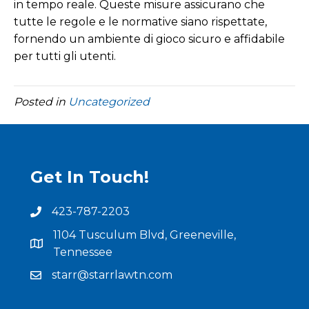
in tempo reale. Queste misure assicurano che
tutte le regole e le normative siano rispettate,
fornendo un ambiente di gioco sicuro e affidabile
per tutti gli utenti.
Posted in
Uncategorized
Get In Touch!
423-787-2203
1104 Tusculum Blvd, Greeneville,
Tennessee
starr@starrlawtn.com