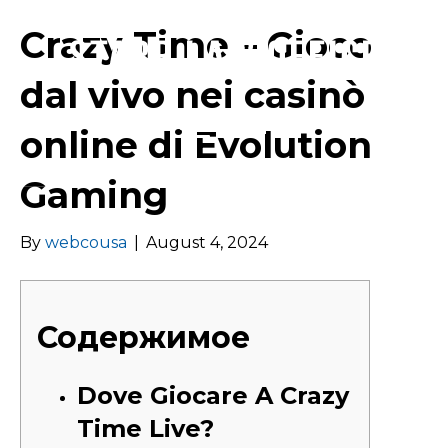
Crazy Time – Gioco
dal vivo nei casinò
Menu
online di Evolution
Gaming
By
webcousa
|
August 4, 2024
Содержимое
Dove Giocare A Crazy
Time Live?