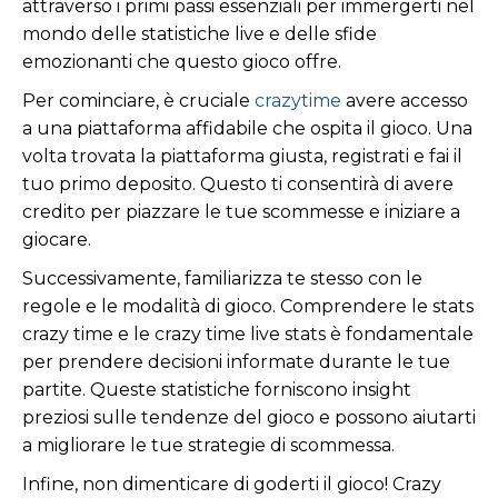
attraverso i primi passi essenziali per immergerti nel
mondo delle statistiche live e delle sfide
emozionanti che questo gioco offre.
Per cominciare, è cruciale
crazytime
avere accesso
a una piattaforma affidabile che ospita il gioco. Una
volta trovata la piattaforma giusta, registrati e fai il
tuo primo deposito. Questo ti consentirà di avere
credito per piazzare le tue scommesse e iniziare a
giocare.
Successivamente, familiarizza te stesso con le
regole e le modalità di gioco. Comprendere le stats
crazy time e le crazy time live stats è fondamentale
per prendere decisioni informate durante le tue
partite. Queste statistiche forniscono insight
preziosi sulle tendenze del gioco e possono aiutarti
a migliorare le tue strategie di scommessa.
Infine, non dimenticare di goderti il gioco! Crazy