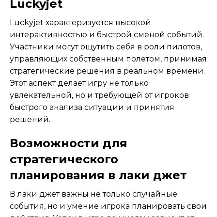
Luckyjet
Luckyjet характеризуется высокой
интерактивностью и быстрой сменой событий.
Участники могут ощутить себя в роли пилотов,
управляющих собственным полетом, принимая
стратегические решения в реальном времени.
Этот аспект делает игру не только
увлекательной, но и требующей от игроков
быстрого анализа ситуации и принятия
решений.
Возможности для
стратегического
планирования в лаки джет
В лаки джет важны не только случайные
события, но и умение игрока планировать свои