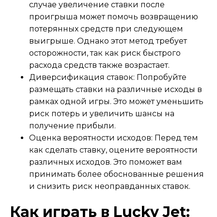
случае увеличение ставки после
проигрыша может помочь возвращению
потерянных средств при следующем
выигрыше. Однако этот метод требует
осторожности, так как риск быстрого
расхода средств также возрастает.
Диверсификация ставок: Попробуйте
размещать ставки на различные исходы в
рамках одной игры. Это может уменьшить
риск потерь и увеличить шансы на
получение прибыли.
Оценка вероятности исходов: Перед тем
как сделать ставку, оцените вероятности
различных исходов. Это поможет вам
принимать более обоснованные решения
и снизить риск неоправданных ставок.
Как играть в Lucky Jet: