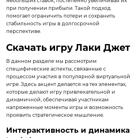
небольших ставок, постепенно увеличивая их
при получении прибыли. Такой подход
помогает ограничить потери и сохранить
стабильность игры в долгосрочной
перспективе.
Скачать игру Лаки Джет
В данном разделе мы рассмотрим
специфические аспекты, связанные с
процессом участия в популярной виртуальной
игре. Здесь акцент делается на тех элементах,
которые делают игру привлекательной и
динамичной, обеспечивая участникам
напряженные моменты игры и возможность
проявить стратегическое мышление.
Интерактивность и динамика