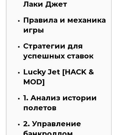
Лаки Джет
Правила и механика
игры
Стратегии для
успешных ставок
Lucky Jet [HACK &
MOD]
1. Анализ истории
полетов
2. Управление
банкроллом