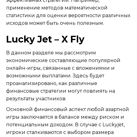
эффективных стратегий. Например,
применение методов математической
статистики для оценки вероятности различных
исходов может быть очень полезным.
Lucky Jet – X Fly
В данном разделе мы рассмотрим
экономические составляющие популярной
онлайн-игры, связанные с вложениями и
возможными выплатами. Здесь будет
проанализировано, как различные
финансовые стратегии могут повлиять на
результаты участников.
Основной финансовый аспект любой азартной
игры заключается в балансе между риском и
потенциальным доходом. В случае с Luckyjet,
игроки сталкиваются с выбором размера