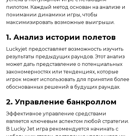
пилотом. Каждый метод основан на анализе и
понимании динамики игры, чтобы
максимизировать возможные выигрыши.
1. Анализ истории полетов
Luckyjet предоставляет возможность изучить
результаты предыдущих раундов. Этот анализ
может дать представление о потенциальных
закономерностях или тенденциях, которые
игрок может использовать для принятия более
обоснованных решений в будущих раундах.
2. Управление банкроллом
Эффективное управление средствами
является ключевым аспектом любой стратегии.
В Lucky Jet игра рекомендуется начинать с