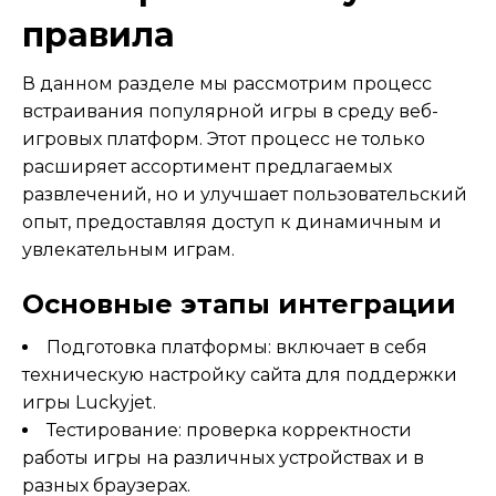
правила
В данном разделе мы рассмотрим процесс
встраивания популярной игры в среду веб-
игровых платформ. Этот процесс не только
расширяет ассортимент предлагаемых
развлечений, но и улучшает пользовательский
опыт, предоставляя доступ к динамичным и
увлекательным играм.
Основные этапы интеграции
Подготовка платформы: включает в себя
техническую настройку сайта для поддержки
игры Luckyjet.
Тестирование: проверка корректности
работы игры на различных устройствах и в
разных браузерах.