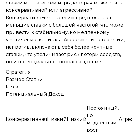
ставки и стратегией игры, которая может быть
консервативной или агрессивной.
Консервативные стратегии предполагают
меньшие ставки с большей частотой, что может
привести к стабильному, но медленному
увеличению капитала. Агрессивные стратегии,
напротив, включают в себя более крупные
ставки, что увеличивает риск потери средств,
но и потенциально – вознаграждение.
Стратегия
Размер Ставки
Риск
Потенциальный Доход
Постоянный,
но
Консервативная
Низкий
Низкий
Агре
медленный
рост