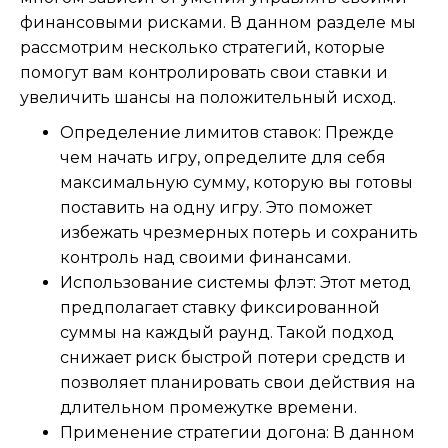
финансовыми рисками. В данном разделе мы
рассмотрим несколько стратегий, которые
помогут вам контролировать свои ставки и
увеличить шансы на положительный исход.
Определение лимитов ставок: Прежде
чем начать игру, определите для себя
максимальную сумму, которую вы готовы
поставить на одну игру. Это поможет
избежать чрезмерных потерь и сохранить
контроль над своими финансами.
Использование системы флэт: Этот метод
предполагает ставку фиксированной
суммы на каждый раунд. Такой подход
снижает риск быстрой потери средств и
позволяет планировать свои действия на
длительном промежутке времени.
Применение стратегии догона: В данном