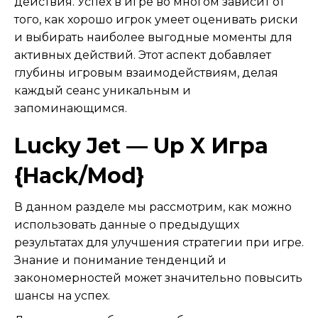
действия. Успех в игре во многом зависит от
того, как хорошо игрок умеет оценивать риски
и выбирать наиболее выгодные моменты для
активных действий. Этот аспект добавляет
глубины игровым взаимодействиям, делая
каждый сеанс уникальным и
запоминающимся.
Lucky Jet — Up X Игра
{Hack/Mod}
В данном разделе мы рассмотрим, как можно
использовать данные о предыдущих
результатах для улучшения стратегии при игре.
Знание и понимание тенденций и
закономерностей может значительно повысить
шансы на успех.