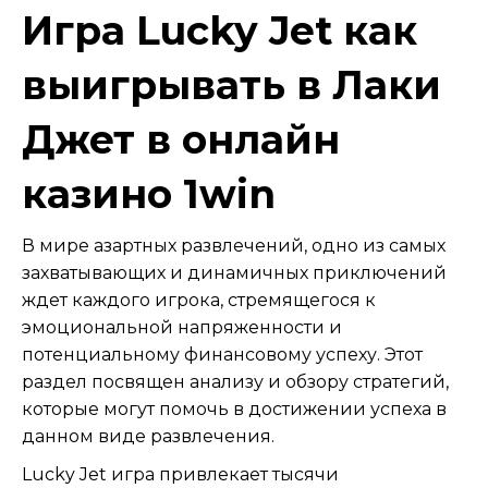
Игра Lucky Jet как
выигрывать в Лаки
Джет в онлайн
казино 1win
В мире азартных развлечений, одно из самых
захватывающих и динамичных приключений
ждет каждого игрока, стремящегося к
эмоциональной напряженности и
потенциальному финансовому успеху. Этот
раздел посвящен анализу и обзору стратегий,
которые могут помочь в достижении успеха в
данном виде развлечения.
Lucky Jet игра привлекает тысячи