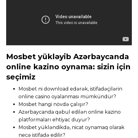
Mosbet yükləyib Azərbaycanda
online kazino oynama: sizin için
seçimiz
Mosbet ni download edərək, istifadəçilərin
online casino oyalanması mümkündür?
Mosbet hangi növdə çalışır?
Azərbaycanda qəbul edilən online kazino
platformaları ehtiyac duyur?
Mosbet yükləndikdə, nicat oynamaq olarak
necə istifadə edilir?