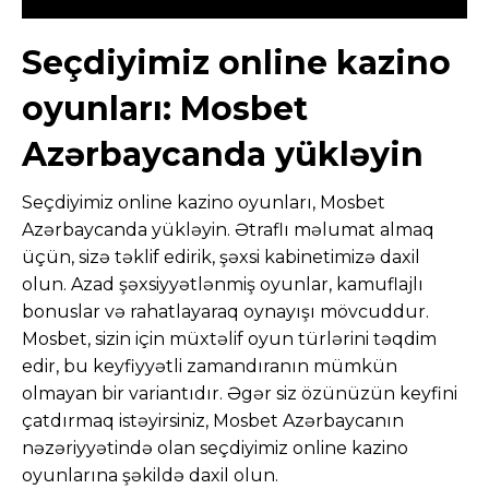
Seçdiyimiz online kazino
oyunları: Mosbet
Azərbaycanda yükləyin
Seçdiyimiz online kazino oyunları, Mosbet
Azərbaycanda yükləyin. Ətraflı məlumat almaq
üçün, sizə təklif edirik, şəxsi kabinetimizə daxil
olun. Azad şəxsiyyətlənmiş oyunlar, kamuflajlı
bonuslar və rahatlayaraq oynayışı mövcuddur.
Mosbet, sizin için müxtəlif oyun türlərini təqdim
edir, bu keyfiyyətli zamandıranın mümkün
olmayan bir variantıdır. Əgər siz özünüzün keyfini
çatdırmaq istəyirsiniz, Mosbet Azərbaycanın
nəzəriyyətində olan seçdiyimiz online kazino
oyunlarına şəkildə daxil olun.