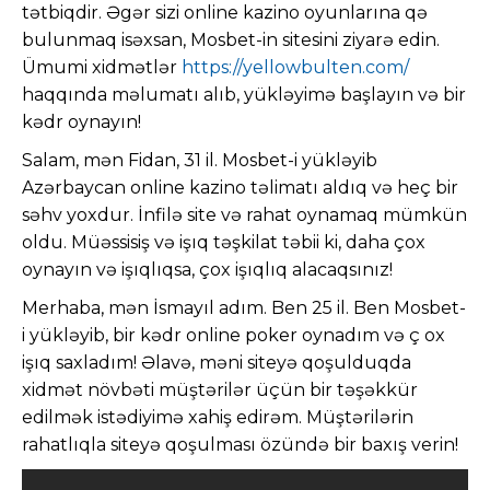
tətbiqdir. Əgər sizi online kazino oyunlarına qə
bulunmaq isəxsan, Mosbet-in sitesini ziyarə edin.
Ümumi xidmətlər
https://yellowbulten.com/
haqqında məlumatı alıb, yükləyimə başlayın və bir
kədr oynayın!
Salam, mən Fidan, 31 il. Mosbet-i yükləyib
Azərbaycan online kazino təlimatı aldıq və heç bir
səhv yoxdur. İnfilə site və rahat oynamaq mümkün
oldu. Müəssisiş və işıq təşkilat təbii ki, daha çox
oynayın və işıqlıqsa, çox işıqlıq alacaqsınız!
Merhaba, mən İsmayıl adım. Ben 25 il. Ben Mosbet-
i yükləyib, bir kədr online poker oynadım və ç ox
işıq saxladım! Əlavə, məni siteyə qoşulduqda
xidmət növbəti müştərilər üçün bir təşəkkür
edilmək istədiyimə xahiş edirəm. Müştərilərin
rahatlıqla siteyə qoşulması özündə bir baxış verin!