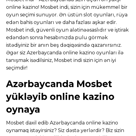
online kazino! Mosbet indi, sizin için mükemmel bir
oyun seçimi sunuyor. Ən üstün slot oyunları, rüya
edən bahis oyunları ve daha fazlası aşkar edir.
Mosbet indi, güvenli oyun alətinəəsaslıdır ve iştirak
edəndən sonra hesabınızda pulu görmək
istədiyiniz bir anın beş dəqiqəsində qazanırsınız.
Əgər siz Azerbaycanda online kazino oyunları ilə
tanışmak isədilsiniz, Mosbet indi sizin için ən iyi
seçimdir!
Azərbaycanda Mosbet
yükləyib online kazino
oynaya
Mosbet daxil edib Azərbaycanda online kazino
oynamaq istəyirsiniz? Siz dəstə yerlərdir? Biz sizin