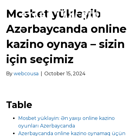
Mosbet yükləyib
Azərbaycanda online
Menu
kazino oynaya – sizin
için seçimiz
By
webcousa
|
October 15, 2024
Table
Mosbet yükləyin: Ən yaxşı online kazino
oyunları Azerbaycanda
Azerbaycanda online kazino oynamaq üçün