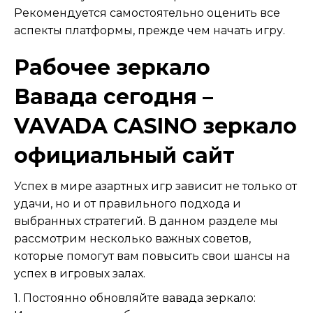
Рекомендуется самостоятельно оценить все
аспекты платформы, прежде чем начать игру.
Рабочее зеркало
Вавада сегодня –
VAVADA CASINO зеркало
официальный сайт
Успех в мире азартных игр зависит не только от
удачи, но и от правильного подхода и
выбранных стратегий. В данном разделе мы
рассмотрим несколько важных советов,
которые помогут вам повысить свои шансы на
успех в игровых залах.
1. Постоянно обновляйте вавада зеркало: