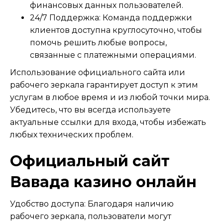
финансовых данных пользователей.
24/7 Поддержка: Команда поддержки
клиентов доступна круглосуточно, чтобы
помочь решить любые вопросы,
связанные с платежными операциями.
Использование официального сайта или
рабочего зеркала гарантирует доступ к этим
услугам в любое время и из любой точки мира.
Убедитесь, что вы всегда используете
актуальные ссылки для входа, чтобы избежать
любых технических проблем.
Официальный сайт
Вавада казино онлайн
Удобство доступа: Благодаря наличию
рабочего зеркала, пользователи могут