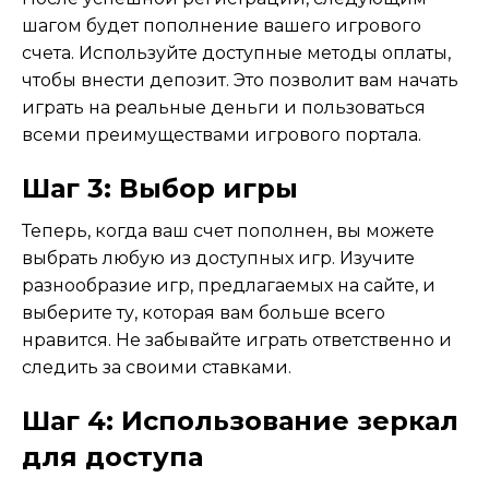
шагом будет пополнение вашего игрового
счета. Используйте доступные методы оплаты,
чтобы внести депозит. Это позволит вам начать
играть на реальные деньги и пользоваться
всеми преимуществами игрового портала.
Шаг 3: Выбор игры
Теперь, когда ваш счет пополнен, вы можете
выбрать любую из доступных игр. Изучите
разнообразие игр, предлагаемых на сайте, и
выберите ту, которая вам больше всего
нравится. Не забывайте играть ответственно и
следить за своими ставками.
Шаг 4: Использование зеркал
для доступа