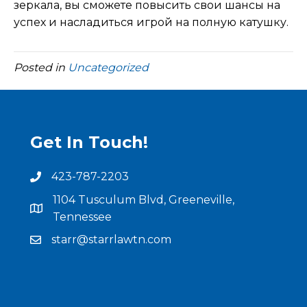
зеркала, вы сможете повысить свои шансы на
успех и насладиться игрой на полную катушку.
Posted in
Uncategorized
Get In Touch!
423-787-2203
1104 Tusculum Blvd, Greeneville,
Tennessee
starr@starrlawtn.com