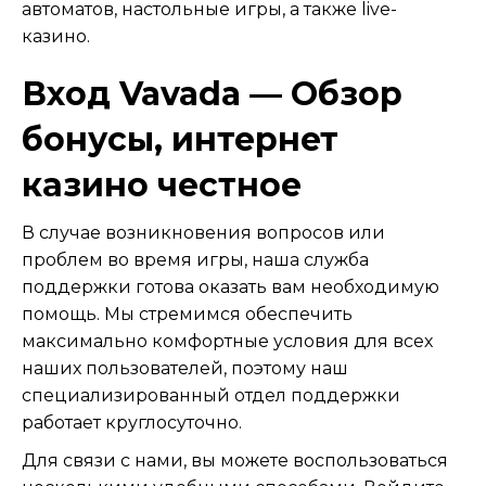
автоматов, настольные игры, а также live-
казино.
Вход Vavada — Обзор
бонусы, интернет
казино честное
В случае возникновения вопросов или
проблем во время игры, наша служба
поддержки готова оказать вам необходимую
помощь. Мы стремимся обеспечить
максимально комфортные условия для всех
наших пользователей, поэтому наш
специализированный отдел поддержки
работает круглосуточно.
Для связи с нами, вы можете воспользоваться