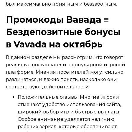
был максимально приятным и беззаботным.
Промокоды Вавада ≡
Бездепозитные бонусы
в Vavada на октябрь
В данном разделе мы рассмотрим, что говорят
реальные пользователи о популярной игровой
платформе. Мнения посетителей могут сильно
различаться, и важно понять, насколько они
соответствуют действительности.
Положительные отзывы: Многие игроки
отмечают удобство использования сайта,
широкий выбор игр и быстрые выплаты.
Особое внимание уделяется наличию
рабочих зеркал, которые обеспечивают