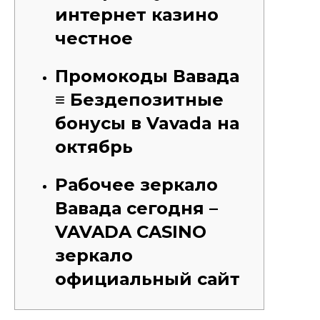
интернет казино
честное
Промокоды Вавада
≡ Бездепозитные
бонусы в Vavada на
октябрь
Рабочее зеркало
Вавада сегодня –
VAVADA CASINO
зеркало
официальный сайт