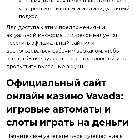
условия, включая персональные бонусы,
ускоренные выплаты и индивидуальный
подход.
Для доступа к этим предложениям и
актуальной информации, рекомендуется
посетить официальный сайт или
воспользоваться рабочим зеркалом, чтобы
всегда быть в курсе последних новостей и не
пропустить выгодные акции.
Официальный сайт
онлайн казино Vavada:
игровые автоматы и
слоты играть на деньги
Начните свое увлекательное путешествие в