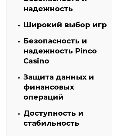
надежность
Широкий выбор игр
Безопасность и
надежность Pinco
Casino
Защита данных и
финансовых
операций
Доступность и
стабильность