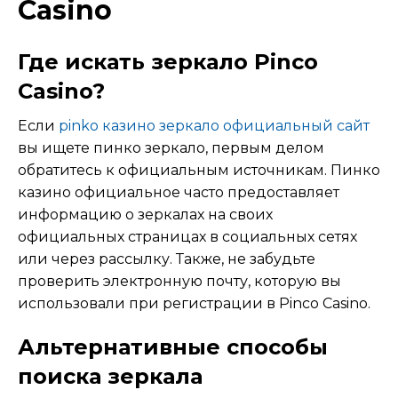
Casino
Где искать зеркало Pinco
Casino?
Если
pinko казино зеркало официальный сайт
вы ищете пинко зеркало, первым делом
обратитесь к официальным источникам. Пинко
казино официальное часто предоставляет
информацию о зеркалах на своих
официальных страницах в социальных сетях
или через рассылку. Также, не забудьте
проверить электронную почту, которую вы
использовали при регистрации в Pinco Casino.
Альтернативные способы
поиска зеркала