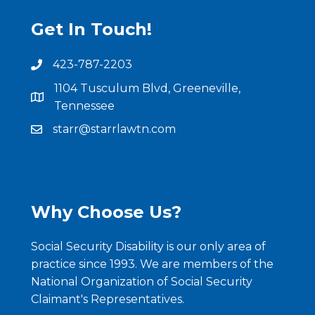
Get In Touch!
423-787-2203
1104 Tusculum Blvd, Greeneville,
Tennessee
starr@starrlawtn.com
Why Choose Us?
Social Security Disability is our only area of
practice since 1993. We are members of the
National Organization of Social Security
Claimant's Representatives.